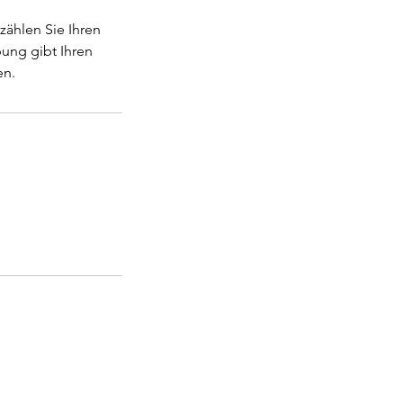
zählen Sie Ihren
bung gibt Ihren
en.
Tel.: +49 (0) 2104 - 50 89 763
PC-Fax: +49 (0) 2104 - 50 82 369