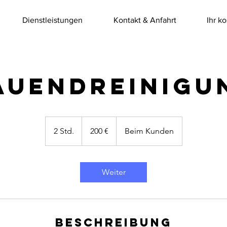
Dienstleistungen
Kontakt & Anfahrt
Ihr k
AUENDREINIGU
200
Euro
2 Std.
2
200 €
Beim Kunden
S
t
d
Weiter
.
Beschreibung